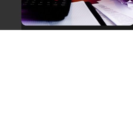
Acuse de recibo de factura
electrónica: plazos, cómo funciona y
errores que debes evitar
El acuse de recibo es el punto de partida
del proceso de recepción de una factura
electrónica. Comprender cómo funciona
evita errores que afectan la operación.