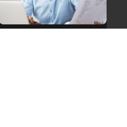
Eventos Título Valor: clave para el
cumplimiento tributario y financiero
Conoce cómo los Eventos Título Valor
fortalecen el cumplimiento tributario,
reducen riesgos y mejoran la gestión de las
facturas electrónicas.