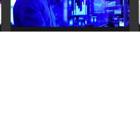
Una base de datos saludable impulsa
mejores resultados
Descubre por qué una base de datos
saludable mejora la entregabilidad, fortalece
la experiencia de tus contactos y aumenta la
efectividad de tus campañas.
1
2
3
4
5
6
7
8