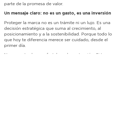
parte de la promesa de valor.
Un mensaje claro: no es un gasto, es una inversión
Proteger la marca no es un trámite ni un lujo. Es una
decisión estratégica que suma al crecimiento, al
posicionamiento y a la sostenibilidad. Porque todo lo
que hoy te diferencia merece ser cuidado, desde el
primer día.
Nunca es tarde para fortalecer la protección. Si tu
marca ya está en el mercado, pero no has
implementado un sistema activo de defensa, este es
el momento para hacerlo. Revisar el registro,
monitorear los canales de venta, fortalecer los
puntos de contacto con los clientes y buscar aliados
tecnológicos son pasos clave para evitar imprevistos
y tomar control.