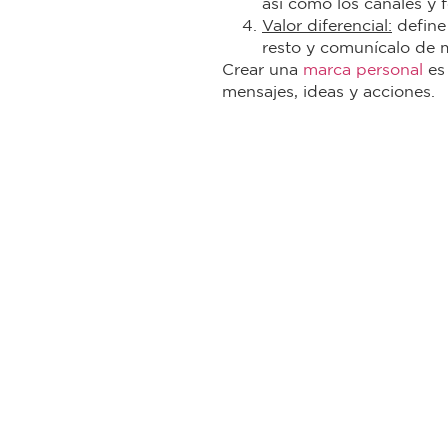
así como los canales y
Valor diferencial:
define 
resto y comunícalo de ma
Crear una
marca personal
es 
mensajes, ideas y acciones.
*Imagen generada por Intelige
Compartir
LinkedIn
Tw