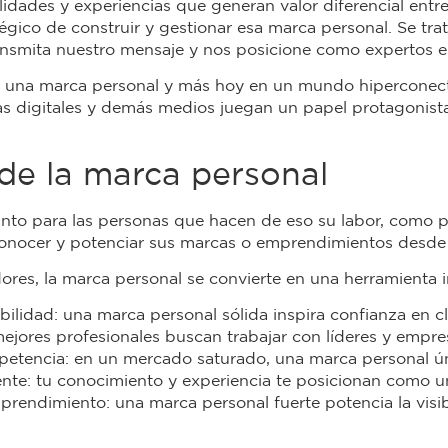
idades y experiencias que generan valor diferencial entr
tégico de construir y gestionar esa marca personal. Se tr
ansmita nuestro mensaje y nos posicione como expertos e
r una marca personal y más hoy en un mundo hiperconect
mas digitales y demás medios juegan un papel protagonis
 de la marca personal
anto para las personas que hacen de eso su labor, como p
onocer y potenciar sus marcas o emprendimientos desde
ores, la marca personal se convierte en una herramienta i
ilidad: una marca personal sólida inspira confianza en cli
 mejores profesionales buscan trabajar con líderes y empr
petencia: en un mercado saturado, una marca personal ún
ente: tu conocimiento y experiencia te posicionan como un
mprendimiento: una marca personal fuerte potencia la visib