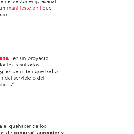
en el sector empresarial
 un
manifiesto ágil
que
ran:
ena
, “en un proyecto
dar los resultados
ágiles permiten que todos
 del servicio o del
ticas”
a el quehacer de los
mas de
comprar, aprender y