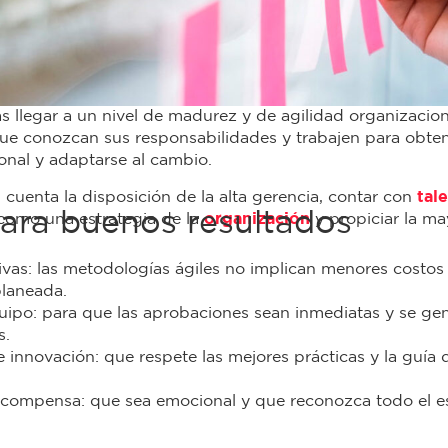
s llegar a un nivel de madurez y de agilidad organizacion
e conozcan sus responsabilidades y trabajen para obtene
onal y adaptarse al cambio.
cuenta la disposición de la alta gerencia, contar con
tal
para buenos resultados
 como una estrategia de la
organización
y propiciar la ma
ivas: las metodologías ágiles no implican menores costos 
planeada.
quipo: para que las aprobaciones sean inmediatas y se ge
s.
de innovación: que respete las mejores prácticas y la guía
ecompensa: que sea emocional y que reconozca todo el e