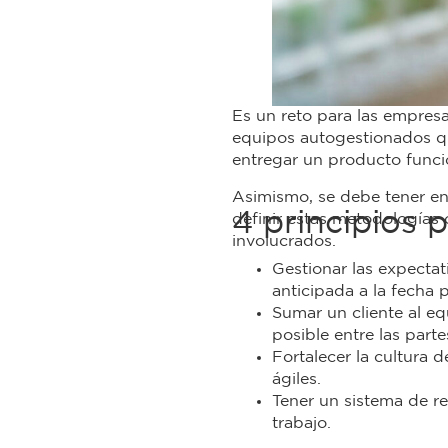
Es un reto para las empresa
equipos autogestionados qu
entregar un producto funci
Asimismo, se debe tener en 
4 principios 
definir estas metodologías
involucrados.
Gestionar las expectat
anticipada a la fecha 
Sumar un cliente al e
posible entre las parte
Fortalecer la cultura 
ágiles.
Tener un sistema de r
trabajo.