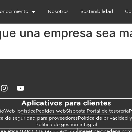
onocimiento
Nosotros
Sostenibilidad
Co
que una empresa sea má
Aplicativos para clientes
ío
Web logística
Pedidos web
Sispostal
Portal de tesorería
P
ica de seguridad para proveedores
Política de privacidad 
Política de gestión integral
nea ética (604) 378 66 66 ext 555
lineaetica@cadena.com