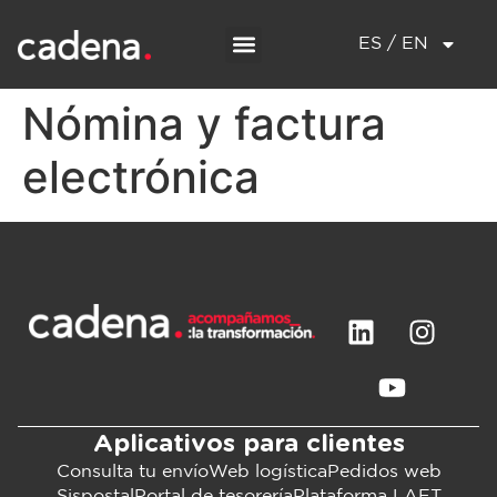
ES / EN
Nómina y factura
electrónica
Aplicativos para clientes
Consulta tu envío
Web logística
Pedidos web
Sispostal
Portal de tesorería
Plataforma LAFT