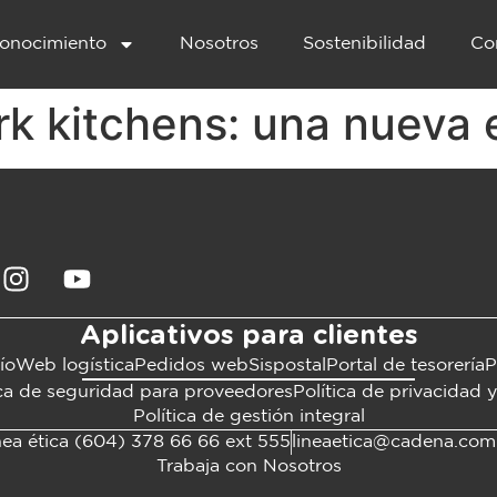
onocimiento
Nosotros
Sostenibilidad
Co
rk kitchens: una nueva e
Aplicativos para clientes
ío
Web logística
Pedidos web
Sispostal
Portal de tesorería
P
ica de seguridad para proveedores
Política de privacidad 
Política de gestión integral
nea ética (604) 378 66 66 ext 555
lineaetica@cadena.com
Trabaja con Nosotros