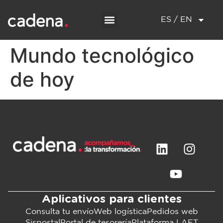
ES / EN
Mundo tecnológico
de hoy
Aplicativos para clientes
Consulta tu envío
Web logística
Pedidos web
Sispostal
Portal de tesorería
Plataforma LAFT