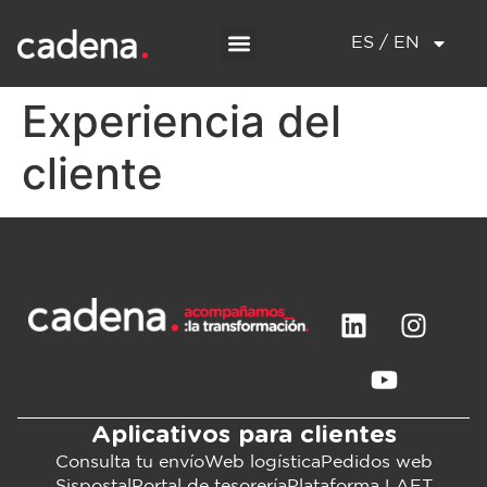
ES / EN
Experiencia del
cliente
Aplicativos para clientes
Consulta tu envío
Web logística
Pedidos web
Sispostal
Portal de tesorería
Plataforma LAFT