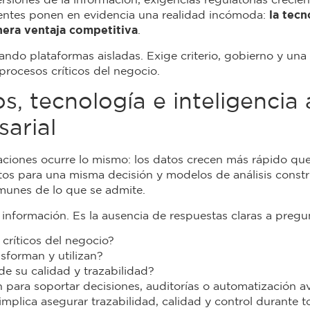
rsiones de la información, exigencias regulatorias crecie
stentes ponen en evidencia una realidad incómoda:
la tecn
nera ventaja competitiva
.
ando plataformas aisladas. Exige criterio, gobierno y una 
procesos críticos del negocio.
, tecnología e inteligencia a
sarial
aciones ocurre lo mismo: los datos crecen más rápido qu
ntos para una misma decisión y modelos de análisis cons
munes de lo que se admite.
e información. Es la ausencia de respuestas claras a preg
críticos del negocio?
sforman y utilizan?
e su calidad y trazabilidad?
 para soportar decisiones, auditorías o automatización 
implica asegurar trazabilidad, calidad y control durante to