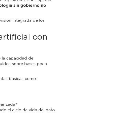
ntes y clientes que esperan
ología sin gobierno no
visión integrada de los
rtificial con
e la capacidad de
truidos sobre bases poco
untas básicas como:
avanzada?
do el ciclo de vida del dato.