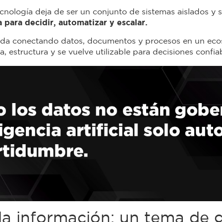
ecnología deja de ser un conjunto de sistemas aislados y 
 para decidir, automatizar y escalar.
rda conectando datos, documentos y procesos en un ecos
a, estructura y se vuelve utilizable para decisiones confia
la información: un tema de g