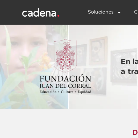
Soluciones
C
En l
a tr
D