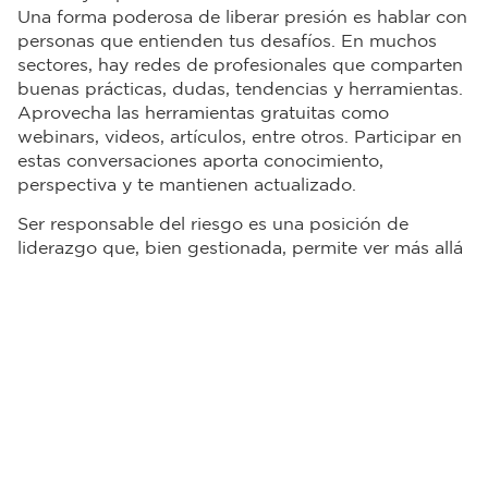
Una forma poderosa de liberar presión es hablar con
personas que entienden tus desafíos. En muchos
sectores, hay redes de profesionales que comparten
buenas prácticas, dudas, tendencias y herramientas.
Aprovecha las herramientas gratuitas como
webinars, videos, artículos, entre otros. Participar en
estas conversaciones aporta conocimiento,
perspectiva y te mantienen actualizado.
Ser responsable del riesgo es una posición de
liderazgo que, bien gestionada, permite ver más allá
de lo evidente, anticipar escenarios, habilitar el
crecimiento de forma segura y aportar valor real. No
se trata de evitar errores, sino de crear condiciones
para que la organización avance con confianza y
solidez. Quien lidera el riesgo se convierte en un
referente estratégico, capaz de conectar lo operativo
con lo estructural y lo urgente con lo importante.