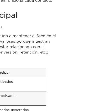
bien funciona cada contacto
cipal
o.
yuda a mantener el foco en el
n valiosas porque muestran
star relacionada con el
nversión, retención, etc.).
ncipal
ctivados
eactivados
ficados generados