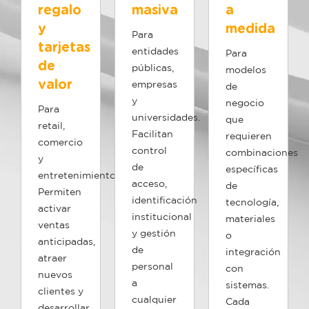
regalo
masiva
a
y
medida
Para
tarjetas
entidades
Para
de
públicas,
modelos
valor
empresas
de
y
negocio
Para
universidades.
que
retail,
Facilitan
requieren
comercio
control
combinaciones
y
de
específicas
entretenimiento.
acceso,
de
Permiten
identificación
tecnología,
activar
institucional
materiales
ventas
y gestión
o
anticipadas,
de
integración
atraer
personal
con
nuevos
a
sistemas.
clientes y
cualquier
Cada
desarrollar