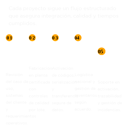
Cada proyecto sigue un flujo estructurado
que asegura integración, calidad y tiempos
cumplidos.
Análisis
Producción
Integración
Entrega
del
industrial
tecnológica
con ANS
programa
definidos
Acompañami
Fabricación
Activación
posterior
Revisión
Logística
en planta
de códigos,
del caso de
nacional y
certificada
serialización
Soporte en
uso,
gestión de
con
y
activación,
sistemas
inventarios
controles
transferencia
trazabilidad
del cliente
según
de calidad
segura de
y gestión de
y
acuerdo.
por lote.
datos.
incidencias.
requerimientos
operativos.