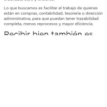
Lo que buscamos es facilitar el trabajo de quienes
están en compras, contabilidad, tesorería o dirección
administrativa, para que puedan tener trazabilidad
completa, menos reprocesos y mayor eficiencia.
Recibir bien también es
cuidar la operación
Cuando se cuenta con un proceso claro para recibir,
validar y gestionar facturas, se gana mucho más que
tiempo. Se gana confianza entre áreas, claridad en la
relación con los proveedores y una operación más
ordenada y eficiente en tiempos de gestión.
A veces, solo hace falta una herramienta que
conecte mejor lo que ya se está haciendo bien. Y la
recepción electrónica puede ser ese punto de
conexión.