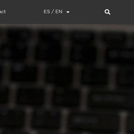
act
ES / EN