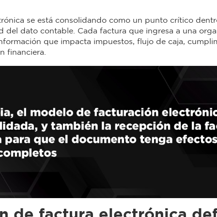
trónica se está consolidando como un punto crítico dentro
dad del dato contable. Cada factura que ingresa a una or
formación que impacta impuestos, flujo de caja, cumplim
 financiera.
n de factura electrónica def