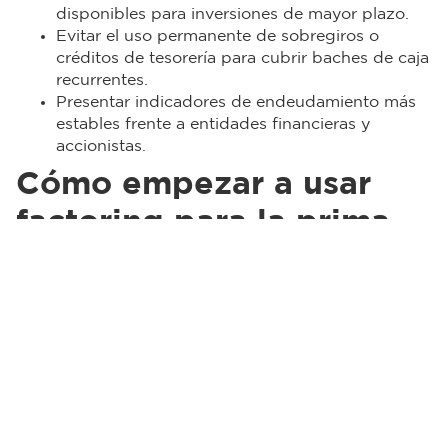
disponibles para inversiones de mayor plazo.
Evitar el uso permanente de sobregiros o
créditos de tesorería para cubrir baches de caja
recurrentes.
Presentar indicadores de endeudamiento más
estables frente a entidades financieras y
accionistas.
Cómo empezar a usar
factoring para la prima
Para pasar del concepto a la acción, el proceso
puede estructurarse de forma simple:
Proyecta el valor total de prima y nómina de
junio y compáralo con tu caja disponible y el
recaudo esperado.
Identifica en Cadena las facturas electrónicas a
crédito que podrías anticipar, priorizando
clientes cumplidos y montos relevantes.