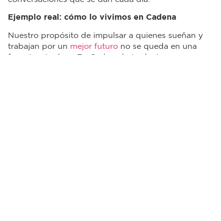
Ejemplo real: cómo lo vivimos en Cadena
Nuestro propósito de impulsar a quienes sueñan y
trabajan por un
mejor futuro
no se queda en una
frase inspiradora. En Cadena lo traducimos en
acciones concretas, como espacios de diálogo
abierto con los equipos, programas de liderazgo con
enfoque humano, reconocimiento público a quienes
viven nuestros valores, y canales de comunicación
interna donde todos podemos estar informados,
participar y proponer.
Cada conversación es una oportunidad para
construir una cultura que respalde lo que
prometemos como organización. Y sabemos que, si
lo hacemos bien adentro, lo vamos a reflejar con más
fuerza hacia afuera.
Etiquetas:
Últimos blogs