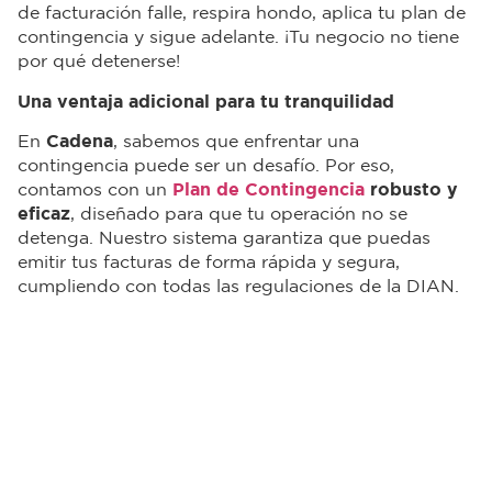
de facturación falle, respira hondo, aplica tu plan de
contingencia y sigue adelante. ¡Tu negocio no tiene
por qué detenerse!
Una ventaja adicional para tu tranquilidad
En
Cadena
, sabemos que enfrentar una
contingencia puede ser un desafío. Por eso,
contamos con un
Plan de Contingencia
robusto y
eficaz
, diseñado para que tu operación no se
detenga. Nuestro sistema garantiza que puedas
emitir tus facturas de forma rápida y segura,
cumpliendo con todas las regulaciones de la DIAN.
A diferencia de otros proveedores, nuestro enfoque
preventivo y nuestra infraestructura tecnológica nos
permiten anticiparnos a los problemas, brindándote
la tranquilidad de saber que siempre tendrás una
solución.
Porque cuando se trata de tu negocio, en
Cadena
nos aseguramos de que nada lo detenga.