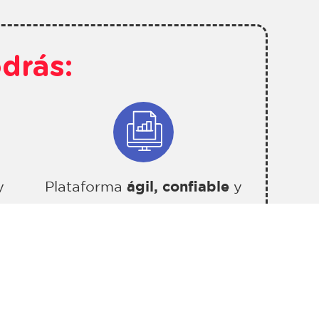
drás:
y
Plataforma
ágil, confiable
y
segura.