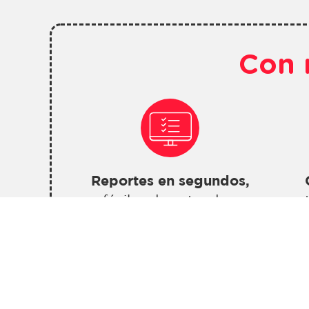
Con 
Reportes en segundos,
fáciles de entender..
res