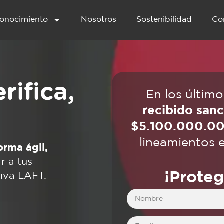
onocimiento
Nosotros
Sostenibilidad
Co
rifica,
En los últim
recibido san
$5.100.000.0
lineamientos e
orma ágil,
r a tus
¡Proteg
tiva LAFT.