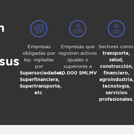
n
Empresas
Empresas que
Sectores como
obligadas por
registren activos
transporte,
 sus
ley: vigiladas
iguales o
salud,
por
superiores a
construcción,
Supersociedades,
40.000 SMLMV
financiero,
Superfinanciera,
agroindustria,
Supertransporte,
tecnología,
etc
.
servicios
profesionales.